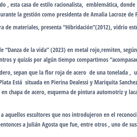
o , esta casa de estilo racionalista, emblemática, donde se
 durante la gestión como presidenta de Amalia Lacroze de 
a de materiales, presenta “Hibridación”(2012), vidrio est
de “Danza de la vida” (2023) en metal rojo,remiten, según
uentros y quizás por algún tiempo compartimos “acompas
ero, sepan que la flor roja de acero de una tonelada , 
Plata Está situada en Pierina Dealessi y Mariquita Sanc
 en chapa de acero, esquema de pintura automotriz y lac
e a aquellos escultores que nos introdujeron en el recono
entonces a Julián Agosta que fue, entre otros , uno de su