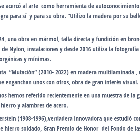
ue se acercó al arte como herramienta de autoconocimient
logra para sí y para su obra. “Utilizo la madera por su bel
4, una obra en mármol, talla directa y fundición en bron
s de Nylon, instalaciones y desde 2016 utiliza la fotograf
, orgánicas y mínimas.
nta “Mutación” (2010- 2022) en madera multilaminada , 
se enganchan unos con otros, obra de gran interés visual.
e nos hemos referido recientemente en una muestra de la 
 hierro y alambres de acero.
rstein (1908-1996),verdadera innovadora que estudió con 
de hierro soldado, Gran Premio de Honor del Fondo de las 