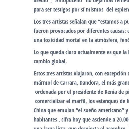
asedio”, “Antopoceno” no deja más remedio 
para ser testigos por sí mismos del esple
Los tres artistas señalan que “estamos a p
fueron provocados por diferentes causas: 
una toxicidad mortal en la atmósfera, fenó
Lo que queda claro actualmente es que la
cambio global.
Estos tres artistas viajaron, con excepció
mármol de Carrara, Dandora, el más grand
ordenada por el presidente de Kenia de pil
comercializar el marfil, los estanques de l
China que emulan “el sueño americano” y 
habitantes , cifra hoy que asciende a 20.0
una larga lista que despierta el asombro, 