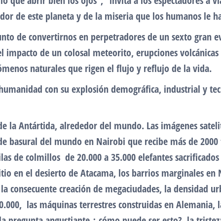
que abrir bien los ojos”, “invita a los espectadores a via
ndor de este planeta y de la miseria que los humanos le 
unto de convertirnos en perpetradores de un sexto gran ev
el impacto de un colosal meteorito, erupciones volcánicas
menos naturales que rigen el flujo y reflujo de la vida.
 humanidad con su explosión demográfica, industrial y t
n de la Antártida, alrededor del mundo. Las imágenes satel
e basural del mundo en Nairobi que recibe más de 2000 t
as de colmillos de 20.000 a 35.000 elefantes sacrificados
itio en el desierto de Atacama, los barrios marginales en 
la consecuente creación de megaciudades, la densidad ur
00.000, las máquinas terrestres construidas en Alemania, 
la pregunta angustiante,¿ cómo puede ser esto?, la tristez