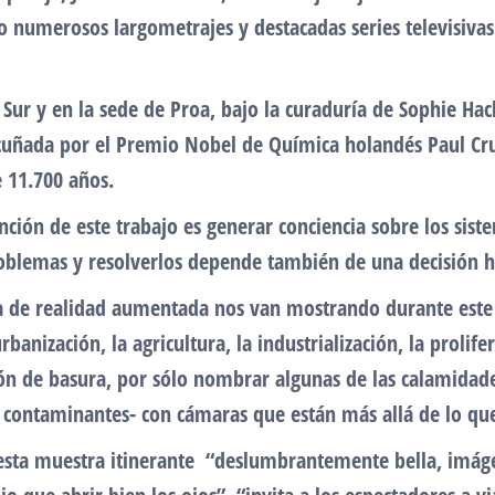
do numerosos largometrajes y destacadas series televisiva
Sur y en la sede de Proa, bajo la curaduría de Sophie Hac
cuñada por el Premio Nobel de Química holandés Paul Cru
 11.700 años.
ención de este trabajo es generar conciencia sobre los si
roblemas y resolverlos depende también de una decisión
ogía de realidad aumentada nos van mostrando durante est
rbanización, la agricultura, la industrialización, la prolife
ón de basura, por sólo nombrar algunas de las calamidades
n contaminantes- con cámaras que están más allá de lo qu
esta muestra itinerante “deslumbrantemente bella, imáge