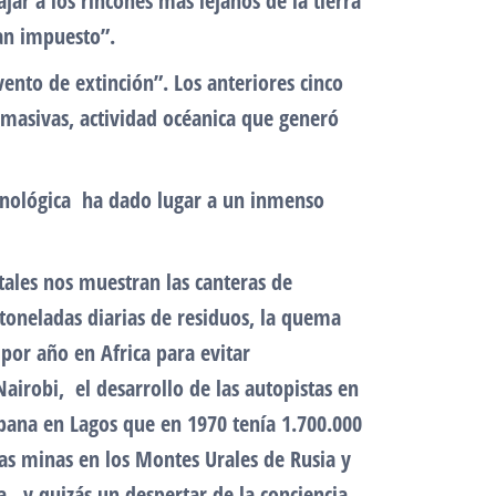
jar a los rincones más lejanos de la tierra
han impuesto”.
ento de extinción”. Los anteriores cinco
 masivas, actividad océanica que generó
ecnológica ha dado lugar a un inmenso
itales nos muestran las canteras de
oneladas diarias de residuos, la quema
 por año en Africa para evitar
Nairobi, el desarrollo de las autopistas en
bana en Lagos que en 1970 tenía 1.700.000
las minas en los Montes Urales de Rusia y
a, y quizás un despertar de la conciencia