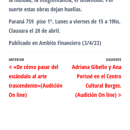
suerte estas obras dejan huellas.
Paraná 759 piso 1°. Lunes a viernes de 15 a 19hs.
Clausura el 20 de abril.
Publicado en Ambito Financiero (3/4/23)
Navegación
Entrada
ANTERIOR
SIGUIENTE
Ent
«De cómo pasar del
Adriana Gibello y Ana
de
anterior
sig
escándalo al arte
Perissé en el Centro
entradas
trascendente»(Audición
Cultural Borges.
On line)
(Audición On line)