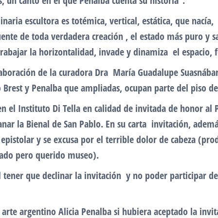
, un canto en el que Penalba cuenta su historia”.
naria escultora es totémica, vertical, estática, que nacía
fuente de toda verdadera creación , el estado más puro y 
trabajar la horizontalidad, invade y dinamiza el espacio, 
colaboración de la curadora Dra María Guadalupe Suasnába
rest y Penalba que ampliadas, ocupan parte del piso de 
 el Instituto Di Tella en calidad de invitada de honor al
ar la Bienal de San Pablo. En su carta invitación, además 
pistolar y se excusa por el terrible dolor de cabeza (prod
nado pero querido museo).
l tener que declinar la invitación y no poder participar 
 arte argentino Alicia Penalba si hubiera aceptado la invit