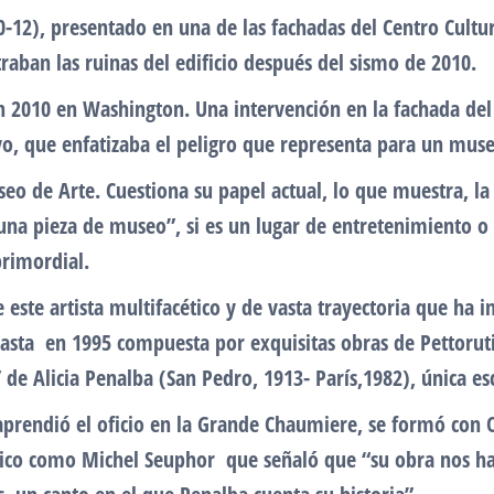
-12), presentado en una de las fachadas del Centro Cultur
ban las ruinas del edificio después del sismo de 2010.
n 2010 en Washington. Una intervención en la fachada del
o, que enfatizaba el peligro que representa para un muse
eo de Arte. Cuestiona su papel actual, lo que muestra, la 
na pieza de museo”, si es un lugar de entretenimiento o d
primordial.
 este artista multifacético y de vasta trayectoria que ha i
ta en 1995 compuesta por exquisitas obras de Pettoruti, 
e Alicia Penalba (San Pedro, 1913- París,1982), única esc
 aprendió el oficio en la Grande Chaumiere, se formó con O
rítico como Michel Seuphor que señaló que “su obra nos ha