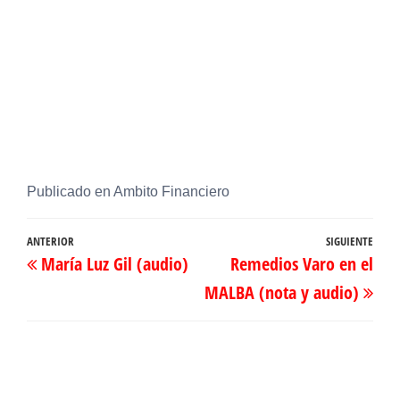
Publicado en Ambito Financiero
Navegación
Entrada
ANTERIOR
SIGUIENTE
Ent
María Luz Gil (audio)
Remedios Varo en el
de
anterior
sig
MALBA (nota y audio)
entradas