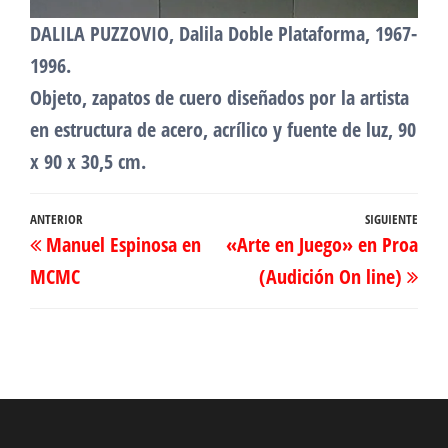
DALILA PUZZOVIO, Dalila Doble Plataforma, 1967-
1996.
Objeto, zapatos de cuero diseñados por la artista
en estructura de acero, acrílico y fuente de luz, 90
x 90 x 30,5 cm.
Navegación
Entrada
ANTERIOR
SIGUIENTE
Ent
Manuel Espinosa en
«Arte en Juego» en Proa
de
anterior
sig
MCMC
(Audición On line)
entradas