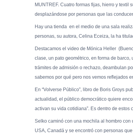
MUNTREF. Cuatro formas fijas, hierro y textil
desplazándose por personas que las conducen d
Hay una tienda en el medio de una sala realiza
personas, su autora, Celina Eceiza, la ha tit
Destacamos el video de Mónica Heller (Buenos 
clase, un pato geométrico, en forma de barco,
trámites de admisión o rechazo, deambulan por
sabemos por qué pero nos vemos reflejados en u
En “Volverse Público”, libro de Boris Groys pub
actualidad, el público democrático quiere encon
activan su vida cotidiana”. Es dentro de estos
Selko caminó con una mochila al hombro con un
USA, Canadá y se encontró con personas que t