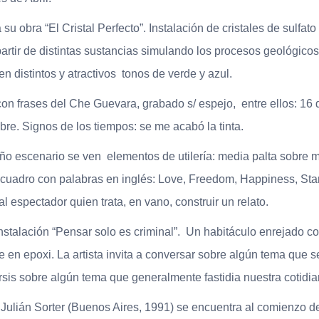
 su obra “El Cristal Perfecto”. Instalación de cristales de sulfa
artir de distintas sustancias simulando los procesos geológicos 
 distintos y atractivos tonos de verde y azul.
con frases del Che Guevara, grabado s/ espejo, entre ellos: 1
re. Signos de los tiempos: se me acabó la tinta.
 escenario se ven elementos de utilería: media palta sobre me
n cuadro con palabras en inglés: Love, Freedom, Happiness, St
l espectador quien trata, en vano, construir un relato.
talación “Pensar solo es criminal”. Un habitáculo enrejado con 
 en epoxi. La artista invita a conversar sobre algún tema que 
sis sobre algún tema que generalmente fastidia nuestra cotidi
Julián Sorter (Buenos Aires, 1991) se encuentra al comienzo del