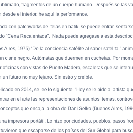
 sublimado, fragmentos de un cuerpo humano. Después se las va a
esde el interior, he aquí la performance.
da con patchworks de telas en batik, se puede entrar, sentarse,
ulado “Cena Recalentada”. Nada puede agregase a esta descripc
Aires, 1975) “De la conciencia satélite al saber satelital” an
 un cisne negro. Autómatas que duermen en cuchetas. Por momen
 oficinas con vistas de Puerto Madero, escaleras que se interr
n futuro no muy lejano. Siniestro y creíble.
licado en 2014, se lee lo siguiente: “Hoy se le pide al artista q
trar en el arte las representaciones de asuntos, temas, controv
 conceptos que encaja la obra de Dani Selko (Buenos Aires, 1990
a impresora portátil. Lo hizo por ciudades, pueblos, pasos fro
uvieron que escaparse de los países del Sur Global para busc