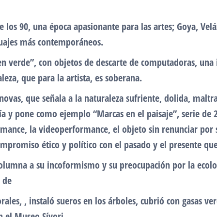
 los 90, una época apasionante para las artes; Goya, Veláz
guajes más contemporáneos.
 en verde”, con objetos de descarte de computadoras, una 
eza, que para la artista, es soberana.
novas, que señala a la naturaleza sufriente, dolida, maltra
ía y pone como ejemplo “Marcas en el paisaje”, serie de 
formance, la videoperformance, el objeto sin renunciar por
ompromiso ético y político con el pasado y el presente qu
olumna a su incoformismo y su preocupación por la ecolo
s de
orales, , instaló sueros en los árboles, cubrió con gasas v
n el Museo Sívori