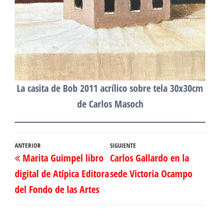
La casita de Bob 2011 acrílico sobre tela 30x30cm
de Carlos Masoch
Navegación
Entrada
ANTERIOR
Entrada
SIGUIENTE
Marita Guimpel libro
Carlos Gallardo en la
de
anterior
siguiente
digital de Atípica Editora
sede Victoria Ocampo
entradas
del Fondo de las Artes