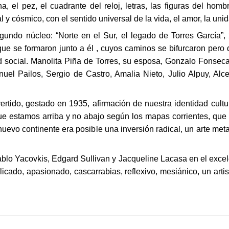
, el pez, el cuadrante del reloj, letras, las figuras del hombr
y cósmico, con el sentido universal de la vida, el amor, la unid
gundo núcleo: “Norte en el Sur, el legado de Torres García”, 
e se formaron junto a él , cuyos caminos se bifurcaron pero 
ad social. Manolita Piña de Torres, su esposa, Gonzalo Fonsec
nuel Pailos, Sergio de Castro, Amalia Nieto, Julio Alpuy, Alc
tido, gestado en 1935, afirmación de nuestra identidad cult
que estamos arriba y no abajo según los mapas corrientes, que
uevo continente era posible una inversión radical, un arte meta
ablo Yacovkis, Edgard Sullivan y Jacqueline Lacasa en el exce
licado, apasionado, cascarrabias, reflexivo, mesiánico, un art