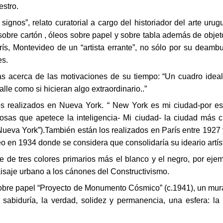
estro.
signos”, relato curatorial a cargo del historiador del arte ur
iz sobre cartón , óleos sobre papel y sobre tabla además de ob
ís, Montevideo de un “artista errante”, no sólo por su deambu
es.
 acerca de las motivaciones de su tiempo: “Un cuadro ideal
le como si hicieran algo extraordinario..”
os realizados en Nueva York. “ New York es mi ciudad-por es
as que apetece la inteligencia- Mi ciudad- la ciudad más ci
 Nueva York”).También están los realizados en París entre 1927
 en 1934 donde se considera que consolidaría su ideario artísti
de tres colores primarios más el blanco y el negro, por ejem
aisaje urbano a los cánones del Constructivismo.
a sobre papel “Proyecto de Monumento Cósmico” (c.1941), un m
sabiduría, la verdad, solidez y permanencia, una esfera: la p