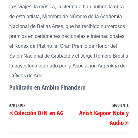
Los viajes, la música, la literatura han nutrido la obra
de esta artista, Miembro de Número de la Academia
Nacional de Bellas Artes, que ha recibido numerosos
premios en certámenes nacionales e internacionales,
el Konex de Platino, el Gran Premio de Honor del
Salón Nacional de Grabado y el Jorge Romero Brest a
la trayectoria otorgado por la Asociación Argentina de
Críticos de Arte.
Publicado en Ambito Financiero
Navegación
Entrada
ANTERIOR
SIGUIENTE
Ent
Colección B+N en AG
Anish Kapoor Nota y
de
anterior
sig
Audio
entradas