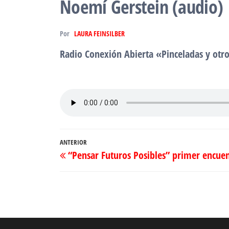
Noemí Gerstein (audio)
Por
LAURA FEINSILBER
Radio Conexión Abierta «Pinceladas y otr
Navegación
Entrada
ANTERIOR
“Pensar Futuros Posibles” primer encu
de
anterior
entradas