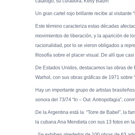
catálogo, su curadora, Kelly Baum
Un gran cartel rojo brillante recibe al visitante 
Este término caracteriza estas décadas afectad
movimientos de liberación, y la aparición de l
racionalidad, por lo se vieron obligados a repre
filosofía sobre el placer visual. De allí que c
De Estados Unidos, destacamos las obras de P
Warhol, con sus obras gráficas de 1971 sobre “
Hay un importante grupo de artistas brasileño
sonora del 73/74 “In – Out Antropofagia”, con
De la Argentina está la “Torre de Babel”, la
la cubana Ana Mendieta con sus 13 fotos en la
Se exhiben alrededor de 100 obras de 63 arti