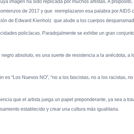
 cuya imagen ha sido replicada por muchos artistas. A propósit
omienzos de 2017 y que reemplazaron esa palabra por AIDS co
ción de Edward Kienholz que alude a los cuerpos desparramado
ocidades policíacas. Paradojalmente se exhibe un gran conjunto 
negro absoluto, es una suerte de resistencia a la anécdota, a lo
ón es “Los Nuevos NO”, “no a los fascistas, no a los racistas, no
cia que el artista juega un papel preponderante, ya sea a travé
samiento establecido y crear una cultura más igualitaria.