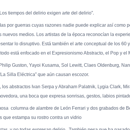
“Los tiempos del delirio exigen arte del delirio”.
as por guerras cuyas razones nadie puede explicar así como por 
os nuevos medios. Los artistas de la época reconocían la exper
sentar lo disruptivo. Está también el arte conceptual de los 60 y
asi todo está enfocado en el Expresionismo Abstracto, el Pop y 
hilip Guston, Yayoi Kusama, Sol Lewitt, Claes Oldenburg, Na
La Silla Eléctrica” que aún causan escozor.
s, los abstractos Ivan Serpa y Abraham Palatnik, Lygia Clark, M
movedora, una boca que expresa sonrisas, gestos, labios pinta
 famosa columna de alambre de León Ferrari y dos grabados de 
s que estampa su rostro contra un vidrio
stas y no todas expresan delirio. También pesa que ha pasado